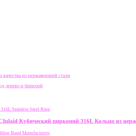
о качества из нержавеющей стали
под дерево и бирюзой
Inlaid Кубический цирконий 316L Кольцо из нер