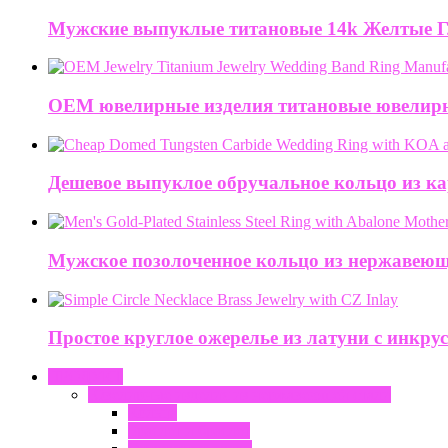
Мужские выпуклые титановые 14k Желтые Г
OEM ювелирные изделия титановые ювелирн
Дешевое выпуклое обручальное кольцо из к
Мужское позолоченное кольцо из нержавеющ
Простое круглое ожерелье из латуни с инкру
ПРОДУКТ
Ювелирные изделия из нержавеющей стали
Кольца
Браслет и браслет