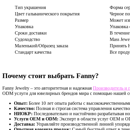
Тип украшения
Форма се
Цвет гальванического покрытия
Черное по
Размер
Может изг
Упаковка
Упаковка 
Сроки доставки
В течение
Судоходство
Mass Jewe
Маленький/Образец заказа
Принять Н
Стандарт качества
Все проду
Почему стоит выбрать Fanny?
Fanny Jewelry – это авторитетная и надежная
Производитель и 
ODM услуги для ювелирных брендов мира с помощью нашей с
Опыт:
Более 10 лет опыта работы с высококачественны
Качество:
Полная и строгая система управления качеств
НИОКР:
Последовательно и настойчиво разрабатывая но
Услуги OEM и ODM:
Эксперт в области услуг OEM и 
Доставка:
Управляйте производственной линией упорядоч
Опытная команда продаж:
Самый быстрый ответ в тече