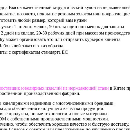
рдца Высококачественный хирургический кулон из нержавеющей
крытие, позолото, покрытие розовым золотом или покрытие цве
отовить любой размер, который вам нужен
сумки: 1 шт./опп мешок, 50 шт. за один опп мешок для защиты
 2 дней на складе, 20-30 рабочих дней при массовом производств
lry может организовать это или отправить курьером клиента
ебольшой заказ и заказ образца
кты с сертификатом стандарта ЕС
поставщик ювелирных изделий из нержавеющей стали
в Китае п
обственной производственной фабрики.
ми ювелирными изделиями с многочисленными брендами.
ом для обеспечения наилучшего качества продукции.
вые продукты, новые технологии и новые материалы.
ODM с собственными производственными мощностями.
енно, чтобы обеспечить хорошее качество и быструю доставку.
ние 12 часов с советом или предложением по улучшению продук