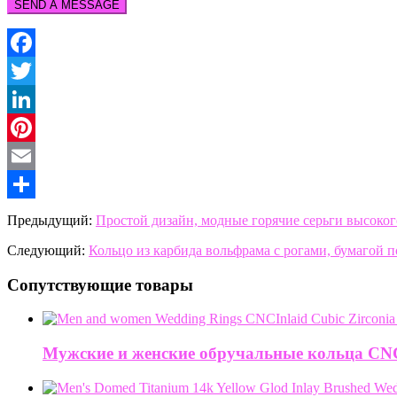
Facebook
Twitter
LinkedIn
Pinterest
Email
Share
Предыдущий:
Простой дизайн, модные горячие серьги высоког
Следующий:
Кольцо из карбида вольфрама с рогами, бумагой 
Сопутствующие товары
Мужские и женские обручальные кольца CNC