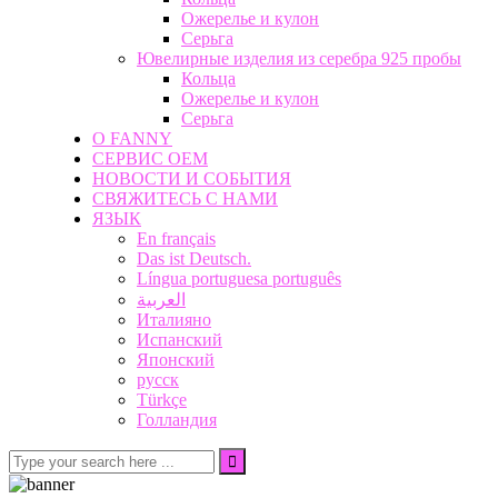
Ожерелье и кулон
Серьга
Ювелирные изделия из серебра 925 пробы
Кольца
Ожерелье и кулон
Серьга
О FANNY
СЕРВИС OEM
НОВОСТИ И СОБЫТИЯ
СВЯЖИТЕСЬ С НАМИ
ЯЗЫК
En français
Das ist Deutsch.
Língua portuguesa português
العربية
Италияно
Испанский
Японский
русск
Türkçe
Голландия