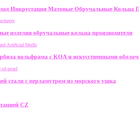
лод Инкрустация Матовые Обручальные Кольца 
ые изделия обручальные кольца производители
арбида вольфрама с KOA и искусственными оболо
ей стали с перламутром из морского ушка
стацией CZ