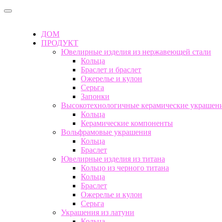
ДОМ
ПРОДУКТ
Ювелирные изделия из нержавеющей стали
Кольца
Браслет и браслет
Ожерелье и кулон
Серьга
Запонки
Высокотехнологичные керамические украшен
Кольца
Керамические компоненты
Вольфрамовые украшения
Кольца
Браслет
Ювелирные изделия из титана
Кольцо из черного титана
Кольца
Браслет
Ожерелье и кулон
Серьга
Украшения из латуни
Кольца