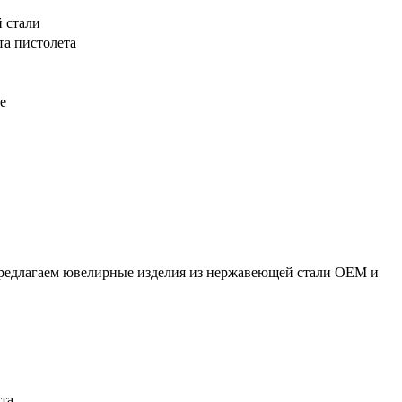
 стали
та пистолета
е
редлагаем ювелирные изделия из нержавеющей стали OEM и
та.